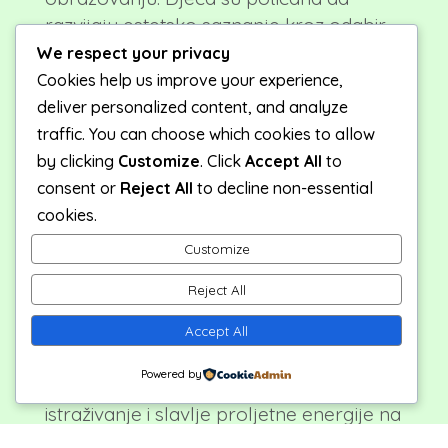
razvijaju estetsko saznanje kroz odabir
boja, oblika i detalja prilikom izrade
We respect your privacy
pisanica.
Cookies help us improve your experience,
deliver personalized content, and analyze
–
Poticanje Suradnje i Dijaloga:
traffic. You can choose which cookies to allow
Radionice izrade pisanica često uključuju
by clicking
Customize
. Click
Accept All
to
suradnju među djecom, potičući dijalog,
consent or
Reject All
to decline non-essential
dijeljenje ideja i zajedničko stvaranje. To
cookies.
pridonosi razvoju socijalnih vještina i
Customize
timskog duha.
Reject All
–
Slavlje Proljetnog Razdoblja:
Kroz
stvaranje proljetnih pisanica, djeca se
Accept All
povezuju s tradicijama i simbolima
Powered by
proljeća. Ova radionica pruža priliku za
istraživanje i slavlje proljetne energije na
kreativan način.