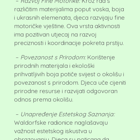
–
Razvoj Fine Motorike:
Kroz rad s
različitim materijalima poput voska, boja
i ukrasnih elemenata, djeca razvijaju fine
motoričke vještine. Ova vrsta aktivnosti
ima pozitivan utjecaj na razvoj
preciznosti i koordinacije pokreta prstiju.
–
Povezanost s Prirodom:
Korištenje
prirodnih materijala i ekološki
prihvatljivih boja potiče svijest o okolišu i
povezanost s prirodom. Djeca uče cijeniti
prirodne resurse i razvijati odgovoran
odnos prema okolišu.
–
Unapređenje Estetskog Saznanja:
Waldorfske radionice naglašavaju
važnost estetskog iskustva u
obrazovanju. Djeca su poticana da