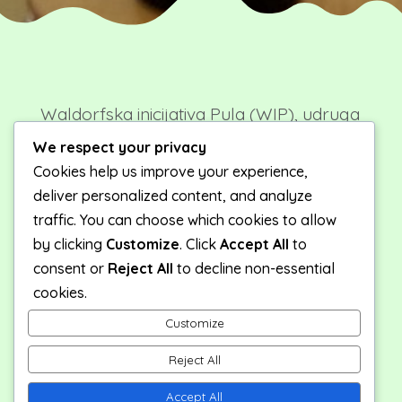
Waldorfska inicijativa Pula (WIP), udruga
roditelja okupljenih oko zajedničkog cilja
We respect your privacy
postavljanja pedagoškog temelja za
Cookies help us improve your experience,
osnovnoškolski odgoj i obrazovanje
deliver personalized content, and analyze
prema načelima waldorfske pedagogije
traffic. You can choose which cookies to allow
nastala je 2021. godine sa sjedištem u
by clicking
Customize
. Click
Accept All
to
Puli.
consent or
Reject All
to decline non-essential
cookies.
Waldorfska inicijativa Pula surađuje s
lokalnim organizacijama i udrugama te
Customize
organizira i provodi aktivnosti
Reject All
informiranja i povezivanja članova
zajednice svih dobnih skupina (roditelja,
Accept All