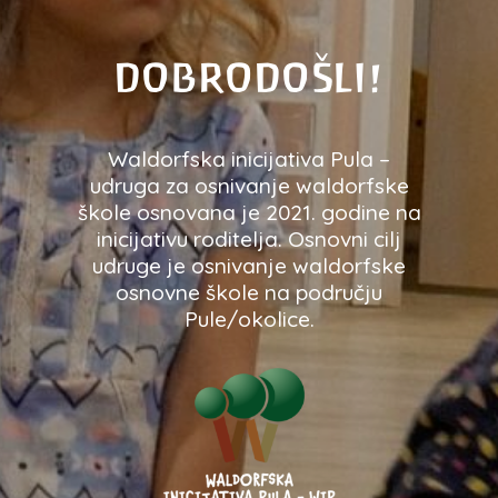
DOBRODOŠLI!
Waldorfska inicijativa Pula –
udruga za osnivanje waldorfske
škole osnovana je 2021. godine na
inicijativu roditelja. Osnovni cilj
udruge je osnivanje waldorfske
osnovne škole na području
Pule/okolice.