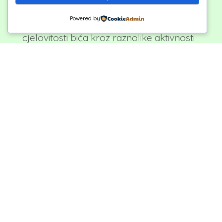
edukatora, djece i mladih). Udruga
Powered by
kontinuirano radi na poticanju razvoja
cjelovitosti bića kroz raznolike aktivnosti
za djecu kao što su:
izrada uporabnih i ukrasnih predmeta
od različitih materijala,
oblikovanje glasa, zvuka i pokreta s
naglaskom na terapeutski učinak,
izrada pekarskih proizvoda,
izrada prigodnih ukrasa i poklona,
umjetničke radionice.
Jedan od ciljeva naših aktivnosti je i
mogućnost primjene izrađenih
predmeta i dobivenih iskustava u
harmoniziranju osobnih odnosa i odnosa